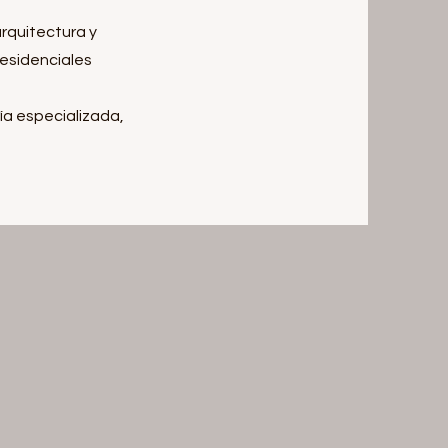
rquitectura y
esidenciales
duría especializada,