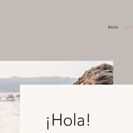
Inicio
Serv
¡Hola!